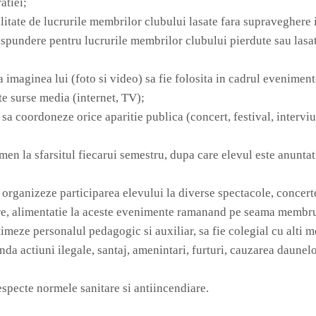
atiei;
itate de lucrurile membrilor clubului lasate fara supraveghere i
aspundere pentru lucrurile membrilor clubului pierdute sau lasa
imaginea lui (foto si video) sa fie folosita in cadrul evenimente
ite surse media (internet, TV);
sa coordoneze orice aparitie publica (concert, festival, interviu
amen la sfarsitul fiecarui semestru, dupa care elevul este anuntat
organizeze participarea elevului la diverse spectacole, concerte,
are, alimentatie la aceste evenimente ramanand pe seama membru
imeze personalul pedagogic si auxiliar, sa fie colegial cu alti 
da actiuni ilegale, santaj, amenintari, furturi, cauzarea daunelo
specte normele sanitare si antiincendiare.