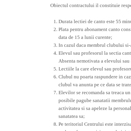
Obiectul contractului il constituie res
Durata lectiei de canto este 55 minu
Plata pentru abonament canto constit
data de 15 a lunii curente;
In cazul daca membrul clubului si-a 
Elevul sau profesorul la sectia can
Absenta nemotivata a elevului sau an
Lectiile la care elevul sau profesor
Clubul nu poarta raspundere in caz 
clubul va anunta pe ce data se tran
Elevilor se recomanda sa treaca un
posibile pagube sanatatii membrului
activitatea si sa apeleze la person
sanatatea sa;
Pe teritoriul Centrului este interzi