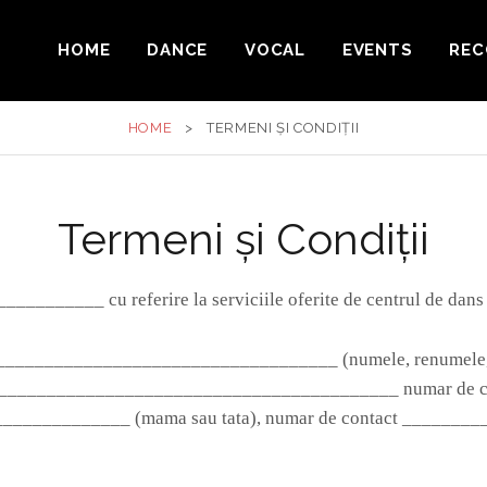
HOME
DANCE
VOCAL
EVENTS
REC
HOME
>
TERMENI ȘI CONDIȚII
Termeni și Condiții
_________ cu referire la serviciile oferite de centrul de dans
______________________________________ (numele, renumele, e
u _________________________________________ numar de c
______________ (mama sau tata), numar de contact _______