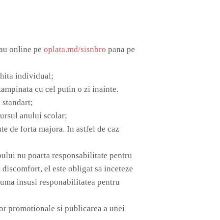
sau online pe
oplata.md/sisnbro
pana pe
hita individual;
ampinata cu cel putin o zi inainte.
 standart;
ursul anului scolar;
e de forta majora. In astfel de caz
ului nu poarta responsabilitate pentru
discomfort, el este obligat sa inceteze
asuma insusi responabilitatea pentru
lor promotionale si publicarea a unei