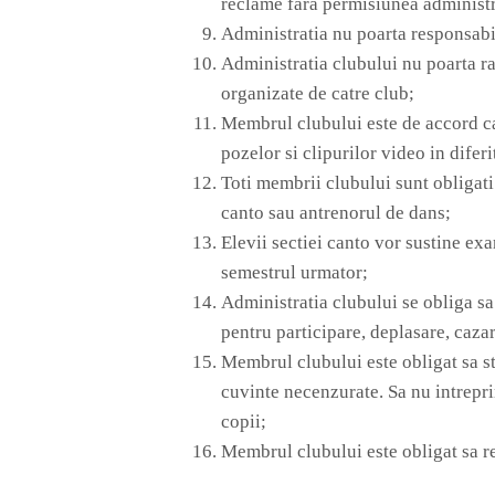
reclame fara permisiunea administr
Administratia nu poarta responsabil
Administratia clubului nu poarta r
organizate de catre club;
Membrul clubului este de accord ca 
pozelor si clipurilor video in difer
Toti membrii clubului sunt obligati 
canto sau antrenorul de dans;
Elevii sectiei canto vor sustine ex
semestrul urmator;
Administratia clubului se obliga sa 
pentru participare, deplasare, caz
Membrul clubului este obligat sa st
cuvinte necenzurate. Sa nu intreprin
copii;
Membrul clubului este obligat sa re