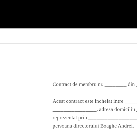
Skip
to
Dance – Vocal Center
SIS N BRO
content
Contract de membru nr. ________ din __
Acest contract este incheiat intre _
________________, adresa domicili
reprezentat prin _________________
persoana directorului Boaghe Andrei.