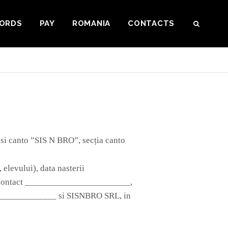
ORDS
PAY
ROMANIA
CONTACTS
SEAR
 si canto ”SIS N BRO”, secția canto
levului), data nasterii
ontact
_______________________
,
______________ si SISNBRO SRL, in