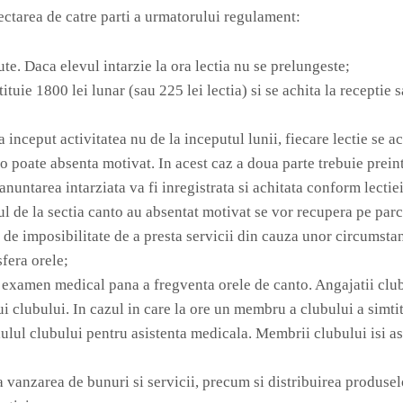
pectarea de catre parti a urmatorului regulament:
te. Daca elevul intarzie la ora lectia nu se prelungeste;
uie 1800 lei lunar (sau 225 lei lectia) si se achita la receptie 
inceput activitatea nu de la inceputul lunii, fiecare lectie se ac
to poate absenta motivat. In acest caz a doua parte trebuie preint
untarea intarziata va fi inregistrata si achitata conform lectiei
ul de la sectia canto au absentat motivat se vor recupera pe parc
de imposibilitate de a presta servicii din cauza unor circumstant
sfera orele;
 examen medical pana a fregventa orele de canto. Angajatii club
 clubului. In cazul in care la ore un membru a clubului a simtit 
alulul clubului pentru asistenta medicala. Membrii clubului isi 
sa vanzarea de bunuri si servicii, precum si distribuirea produse